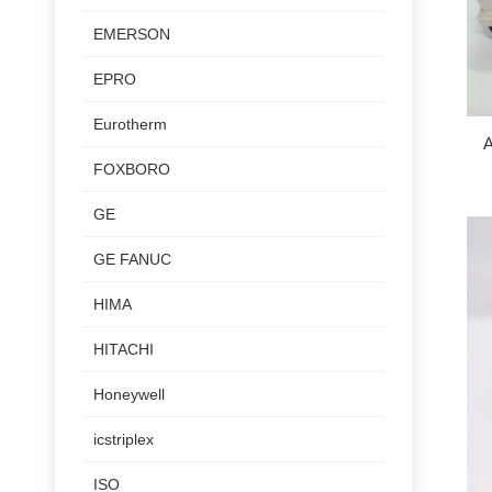
EMERSON
EPRO
Eurotherm
FOXBORO
GE
GE FANUC
HIMA
HITACHI
Honeywell
icstriplex
ISO