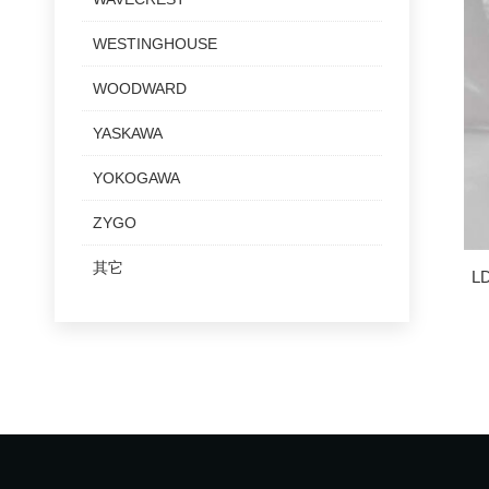
WESTINGHOUSE
WOODWARD
YASKAWA
YOKOGAWA
ZYGO
其它
L