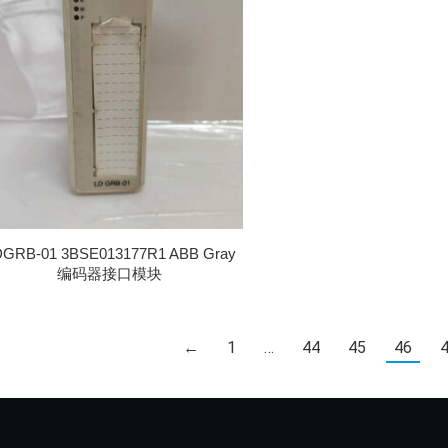
DGRB-01 3BSE013177R1 ABB Gray
编码器接口模块
←
1
…
44
45
46