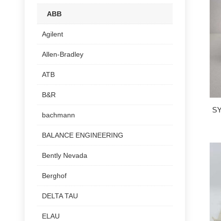
ABB
Agilent
Allen-Bradley
ATB
B&R
S
bachmann
BALANCE ENGINEERING
Bently Nevada
Berghof
DELTA TAU
ELAU