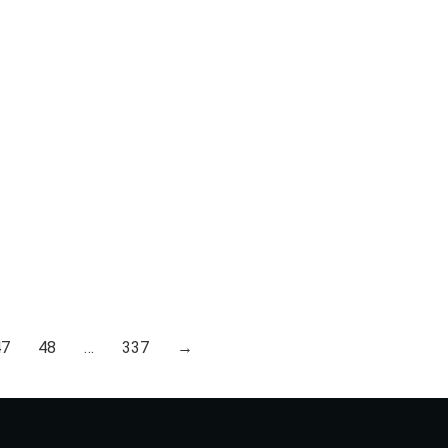
47
48
…
337
→