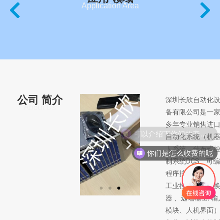
Application Area
公司
简介
深圳长欣自动化
About Us
备有限公司是一
多年专业销售进
可以介绍下你们的产品么
自动化系统（机
人系统、分布式
你们是怎么收费的呢
制系统DCS、可编
程序控制器PLC、
工业控制通訊转
器 、远端输出/输
模块、人机界面