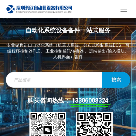
自动化系统设备备件一站式服务
专业销售进口自动化系统（机器人系统、分布式控制系统DCS、可
编程序控制器PLC、 工业控制通訊转换器 、远端输出/输入模块、
人机界面）备件
搜索
购买咨询热线：
13306008324