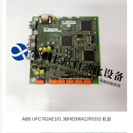
ABB UFC762AE101 3BHE006412R0101 机架