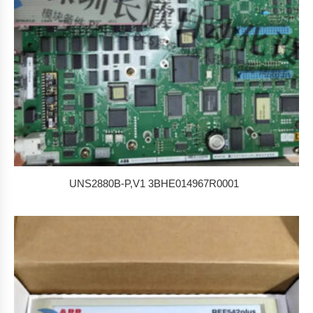
UNS2880B-P,V1 3BHE014967R0001