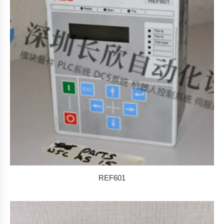
REF601