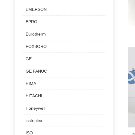
EMERSON
EPRO
Eurotherm
FOXBORO
GE
GE FANUC
HIMA
HITACHI
Honeywell
icstriplex
ISO
8