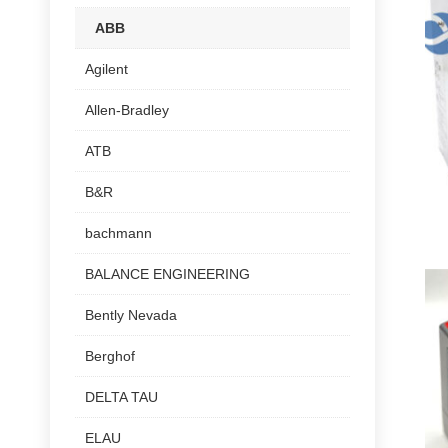
ABB
Agilent
Allen-Bradley
ATB
B&R
bachmann
BALANCE ENGINEERING
Bently Nevada
Berghof
DELTA TAU
ELAU