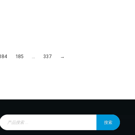
184
185
…
337
→
Products
search
搜索