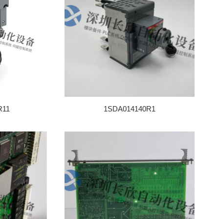
排
序
R11
1SDA014140R1