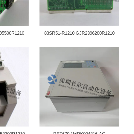
95500R1210
83SR51-R1210 GJR2396200R1210
58300R1210
RET670 1MRK004816-AC