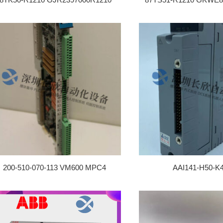
200-510-070-113 VM600 MPC4
AAI141-H50-K