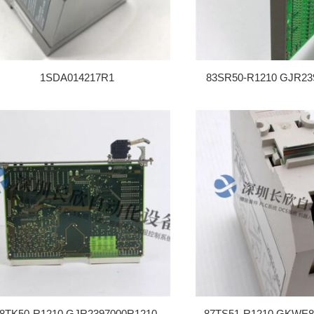
1SDA014217R1
83SR50-R1210 GJR23
8TK50-R1210 GJR2397000R1210
87TS51-R1210 GKWE8