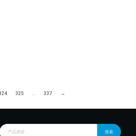
324
325
…
337
→
Products
search
搜索