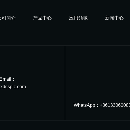
公司简介
产品中心
应用领域
新闻中心
Email：
WhatsApp：
+86133060
xdcsplc.com
标为其各自拥有人的财产，深圳长欣自动化设备有限公司不是本网站所列
ht © 2024-2025 深圳长欣自动化设备有限公司 版权所有 备案号：
粤ICP备190