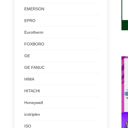
EMERSON
EPRO
Eurotherm
FOXBORO
GE
GE FANUC
HIMA
HITACHI
Honeywell
icstriplex
ISO