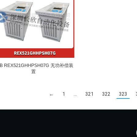
BB REX521GHHPSH07G 无功补偿装
置
←
1
…
321
322
323