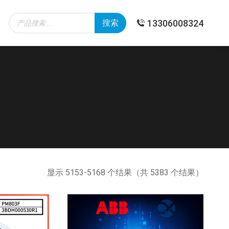
Products
13306008324
搜索
search
按
显示 5153-5168 个结果（共 5383 个结果）
最
新
内
容