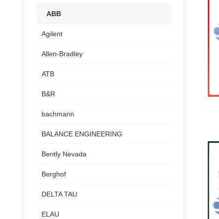
ABB
Agilent
Allen-Bradley
ATB
B&R
bachmann
BALANCE ENGINEERING
Bently Nevada
Berghof
DELTA TAU
ELAU