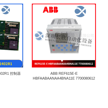
2402R1 控制器
ABB REF615E-E
HBFAABAANAA4BNA11E 7700080612