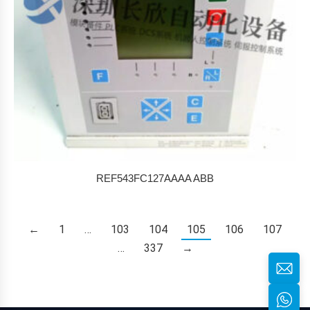
REF543FC127AAAA ABB
←
1
…
103
104
105
106
107
…
337
→