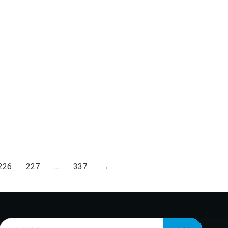
226
227
…
337
→
Products
search