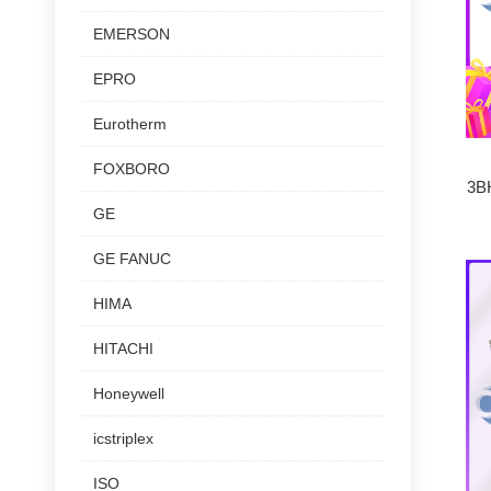
EMERSON
EPRO
Eurotherm
FOXBORO
3B
GE
GE FANUC
HIMA
HITACHI
Honeywell
icstriplex
ISO