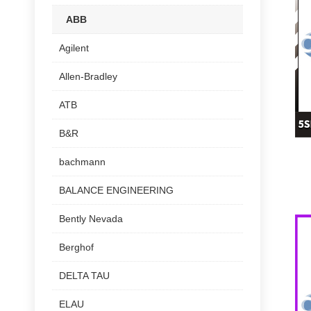
ABB
Agilent
Allen-Bradley
ATB
B&R
bachmann
BALANCE ENGINEERING
Bently Nevada
Berghof
DELTA TAU
ELAU