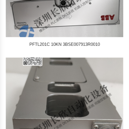
排
序
PFTL201C 10KN 3BSE007913R0010