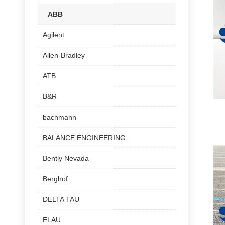
ABB
Agilent
Allen-Bradley
ATB
B&R
bachmann
BALANCE ENGINEERING
Bently Nevada
Berghof
DELTA TAU
ELAU