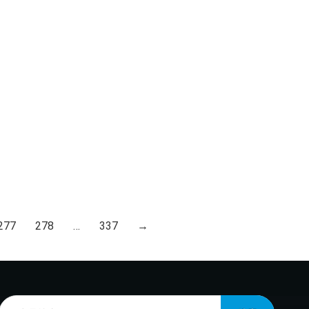
277
278
…
337
→
Products
search