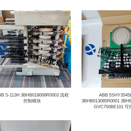
BB S-113H 3BHB018008R0003 流程
ABB 5SHY3545
控制模块
3BHB013085R0001 3BH
GVC750BE101