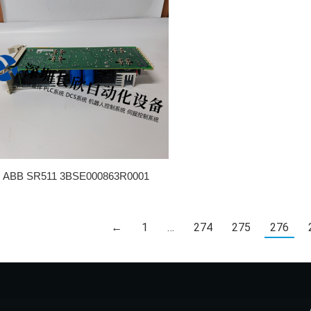
ABB SR511 3BSE000863R0001
←
1
…
274
275
276