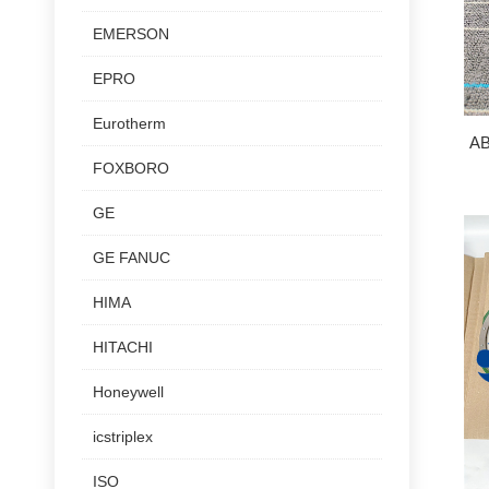
EMERSON
EPRO
Eurotherm
AB
FOXBORO
GE
GE FANUC
HIMA
HITACHI
Honeywell
icstriplex
ISO