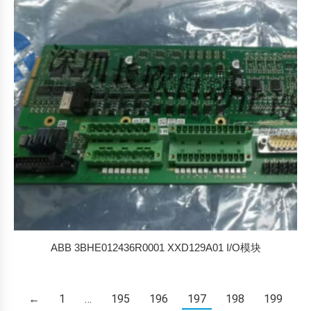
ABB 3BHE012436R0001 XXD129A01 I/O模块
←
1
…
195
196
197
198
199