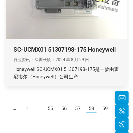
SC-UCMX01 51307198-175 Honeywell
行业资讯
深圳长欣
2024 年 8 月 29 日
Honeywell SC-UCMX01 51307198-175是一款由霍
尼韦尔（Honeywell）公司生产…
←
1
…
55
56
57
58
59
→