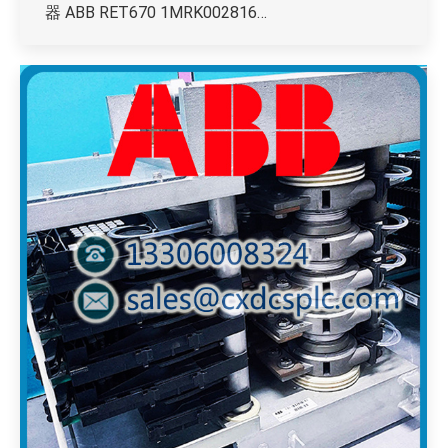
器 ABB RET670 1MRK002816…