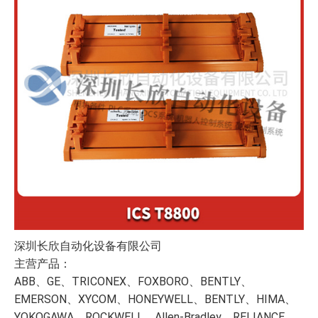
深圳长欣自动化设备有限公司
主营产品：
ABB、GE、TRICONEX、FOXBORO、BENTLY、
EMERSON、XYCOM、HONEYWELL、BENTLY、HIMA、
YOKOGAWA、ROCKWELL、Allen-Bradley、RELIANCE、