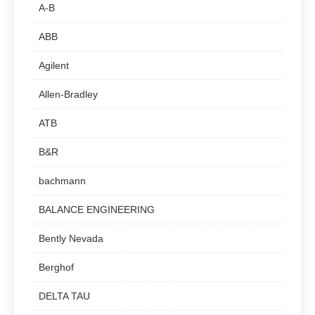
A-B
ABB
Agilent
Allen-Bradley
ATB
B&R
bachmann
BALANCE ENGINEERING
Bently Nevada
Berghof
DELTA TAU