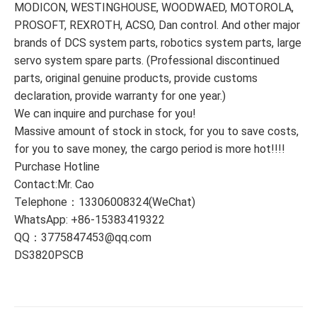
MODICON, WESTINGHOUSE, WOODWAED, MOTOROLA,
PROSOFT, REXROTH, ACSO, Dan control. And other major
brands of DCS system parts, robotics system parts, large
servo system spare parts. (Professional discontinued
parts, original genuine products, provide customs
declaration, provide warranty for one year.)
We can inquire and purchase for you!
Massive amount of stock in stock, for you to save costs,
for you to save money, the cargo period is more hot!!!!
Purchase Hotline
Contact:Mr. Cao
Telephone：13306008324(WeChat)
WhatsApp: +86-15383419322
QQ：3775847453@qq.com
DS3820PSCB