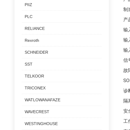
PIIZ
制造
PLC
产品
RELIANCE
输
输
Rexroth
输
SCHNEIDER
信
SST
故
TELKOOR
S
TRICONEX
诊
WATLOWANAFAZE
隔
安全
WAVECREST
工
WESTINGHOUSE