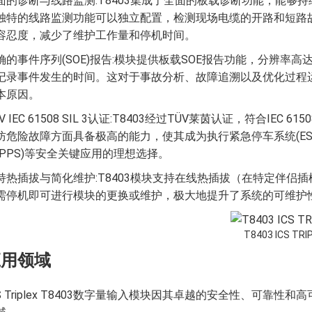
面的诊断与线路监测:T8403集成了全面的板载诊断功能，能够
独特的线路监测功能可以独立配置，检测现场电缆的开路和短路
容忍度，减少了维护工作量和停机时间。
确的事件序列(SOE)报告:模块提供板载SOE报告功能，分辨率
记录事件发生的时间。这对于事故分析、故障追溯以及优化过程
本原因。
V IEC 61508 SIL 3认证:T8403经过TÜV莱茵认证，符合IE
防危险故障方面具备极高的能力，使其成为执行紧急停车系统(ESD
HIPPS)等安全关键应用的理想选择。
持热插拔与简化维护:T8403模块支持在线热插拔（在特定伴侣插槽
需停机即可进行模块的更换或维护，极大地提升了系统的可维护
T8403 ICS TRI
应用领域
CS Triplex T8403数字量输入模块因其卓越的安全性、可