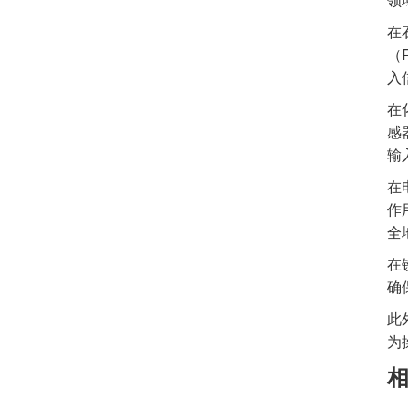
领
在
（
入
在
感
输
在
作
全
在
确
此
为