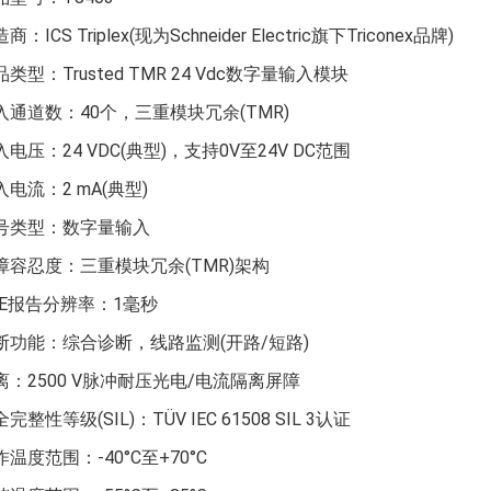
商：ICS Triplex(现为Schneider Electric旗下Triconex品牌)
类型：Trusted TMR 24 Vdc数字量输入模块
入通道数：40个，三重模块冗余(TMR)
入电压：24 VDC(典型)，支持0V至24V DC范围
入电流：2 mA(典型)
号类型：数字量输入
障容忍度：三重模块冗余(TMR)架构
OE报告分辨率：1毫秒
断功能：综合诊断，线路监测(开路/短路)
离：2500 V脉冲耐压光电/电流隔离屏障
完整性等级(SIL)：TÜV IEC 61508 SIL 3认证
作温度范围：-40°C至+70°C