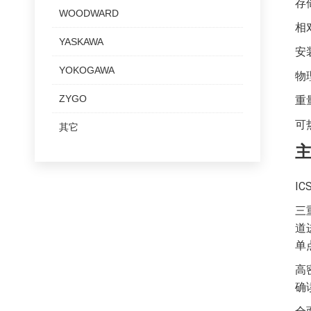
存
WOODWARD
相
YASKAWA
安
YOKOGAWA
物理
ZYGO
重量
可
其它
I
三
道
单
高
确