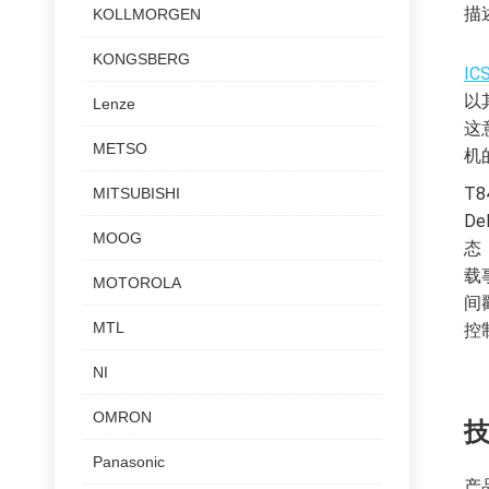
描
KOLLMORGEN
KONGSBERG
ICS
以
Lenze
这
METSO
机
T
MITSUBISHI
D
MOOG
态
载
MOTOROLA
间
MTL
控
NI
OMRON
Panasonic
产