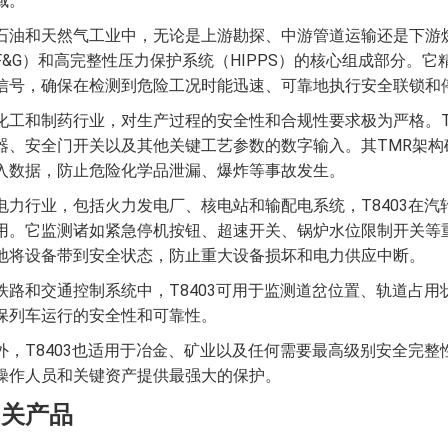
域。
石油和天然气工业中，无论是上游勘探、中游管道运输还是下游炼化
F&G）和高完整性压力保护系统（HIPPS）的核心组成部分。
信号，确保在检测到危险工况时能迅速、可靠地执行安全联锁和
化工和制药行业，对生产过程的安全性和合规性要求极为严格。T
器、安全门开关以及其他关键工艺参数的数字输入。其TMR架
入数据，防止危险化学品泄漏、爆炸等事故发生。
电力行业，包括火力发电厂、核电站和输配电系统，T8403在
用。它监测诸如紧急停机按钮、超速开关、锅炉水位限制开关等
地将设备带到安全状态，防止重大设备损坏和电力供应中断。
铁路和交通控制系统中，T8403可用于监测道岔位置、轨道占
保列车运行的安全性和可靠性。
外，T8403也适用于冶金、矿业以及任何需要最高级别安全完
操作人员和关键资产提供最强大的保护。
相关产品