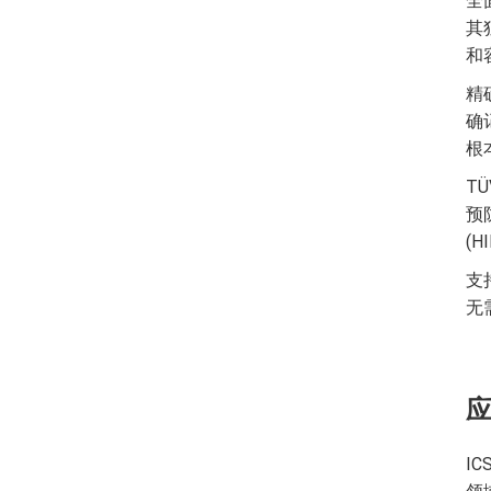
全
其
和
精
确
根
TÜ
预
(
支
无
I