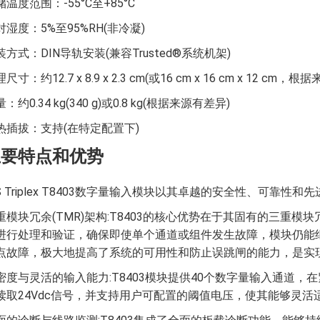
储温度范围：-55°C至+85°C
对湿度：5%至95%RH(非冷凝)
装方式：DIN导轨安装(兼容Trusted®系统机架)
尺寸：约12.7 x 8.9 x 2.3 cm(或16 cm x 16 cm x 12 cm，
：约0.34 kg(340 g)或0.8 kg(根据来源有差异)
热插拔：支持(在特定配置下)
主要特点和优势
CS Triplex T8403数字量输入模块以其卓越的安全性、可
重模块冗余(TMR)架构:T8403的核心优势在于其固有的三重
进行处理和验证，确保即使单个通道或组件发生故障，模块仍能继
点故障，极大地提高了系统的可用性和防止误跳闸的能力，是实现最
密度与灵活的输入能力:T8403模块提供40个数字量输入通道，
读取24Vdc信号，并支持用户可配置的阈值电压，使其能够灵