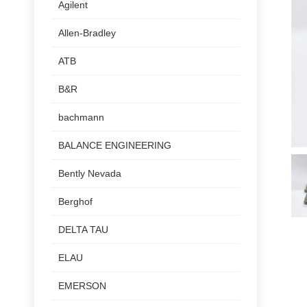
Agilent
Allen-Bradley
ATB
B&R
bachmann
BALANCE ENGINEERING
Bently Nevada
Berghof
DELTA TAU
ELAU
EMERSON