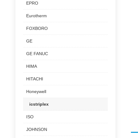
EPRO
Eurotherm
FOXBORO
GE
GE FANUC
HIMA
HITACHI
Honeywell
icstriplex
ISO
JOHNSON