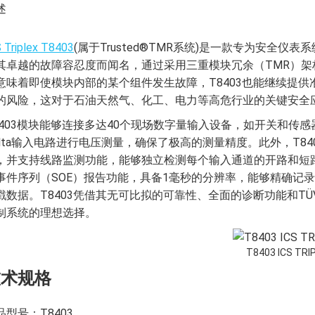
述
 Triplex T8403
(属于Trusted®TMR系统)是一款专为安全仪表
其卓越的故障容忍度而闻名，通过采用三重模块冗余（TMR）
意味着即使模块内部的某个组件发生故障，T8403也能继续提
的风险，这对于石油天然气、化工、电力等高危行业的关键安全
8403模块能够连接多达40个现场数字量输入设备，如开关和传感
elta输入电路进行电压测量，确保了极高的测量精度。此外，T8
，并支持线路监测功能，能够独立检测每个输入通道的开路和短
事件序列（SOE）报告功能，具备1毫秒的分辨率，能够精确记
戳数据。T8403凭借其无可比拟的可靠性、全面的诊断功能和TÜV I
制系统的理想选择。
T8403 ICS TRI
技术规格
品型号：T8403