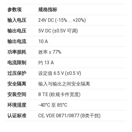
参数项
规格指标
输入电压
24V DC (-15% … +20%)
输出电压
5V DC (±0.5V 可调)
输出电流
10 A
功率损耗
效率 ≥ 77%
电流限制
约 13 A
过压保护
设定值 6.5 V (±0.5 V)
安全隔离
输入与输出之间安全隔离
安装空间
8 TE (欧规卡件宽度)
环境湿度
-40°C 至 85°C
认证标准
CE, VDE 0871/0877 (B类干扰)