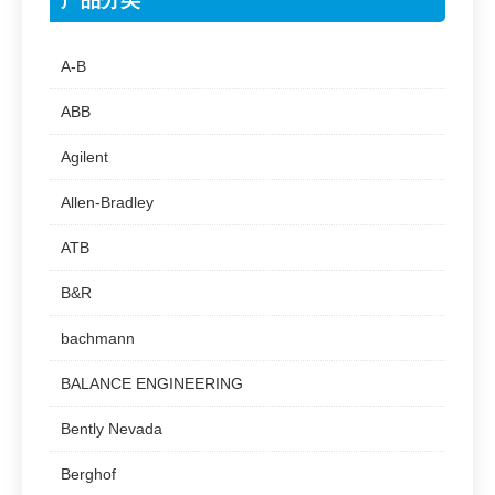
A-B
ABB
Agilent
Allen-Bradley
ATB
B&R
bachmann
BALANCE ENGINEERING
Bently Nevada
Berghof