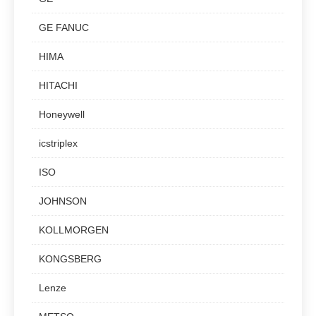
GE FANUC
HIMA
HITACHI
Honeywell
icstriplex
ISO
JOHNSON
KOLLMORGEN
KONGSBERG
Lenze