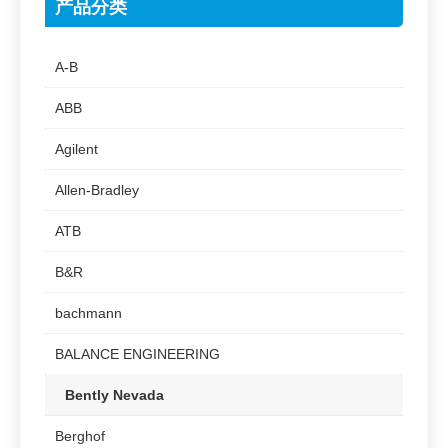
产品分类
A-B
ABB
Agilent
Allen-Bradley
ATB
B&R
bachmann
BALANCE ENGINEERING
Bently Nevada
Berghof