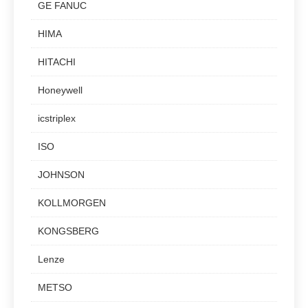
GE FANUC
HIMA
HITACHI
Honeywell
icstriplex
ISO
JOHNSON
KOLLMORGEN
KONGSBERG
Lenze
METSO