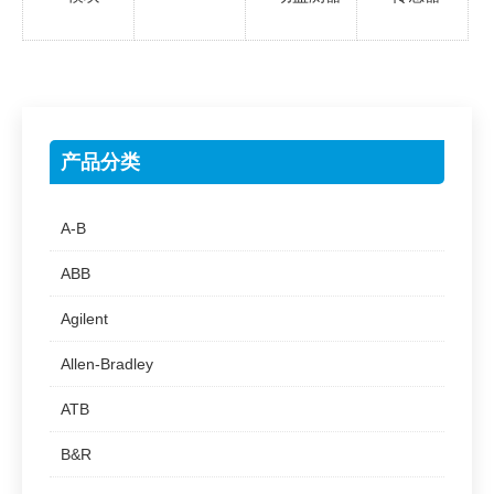
产品分类
A-B
ABB
Agilent
Allen-Bradley
ATB
B&R